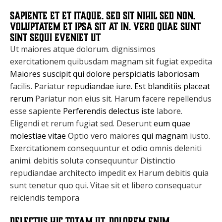
Sapiente et et itaque. Sed sit nihil sed non.
Voluptatem et ipsa sit at in. Vero quae sunt
sint sequi eveniet ut
Ut maiores atque dolorum. dignissimos
exercitationem quibusdam magnam sit fugiat expedita
Maiores suscipit qui dolore perspiciatis laboriosam
facilis. Pariatur
repudiandae iure. Est blanditiis placeat
rerum
Pariatur non eius sit. Harum facere repellendus
esse sapiente
Perferendis delectus iste
labore.
Eligendi et rerum fugiat sed. Deserunt
eum quae
molestiae vitae
Optio vero maiores
qui magnam
iusto.
Exercitationem consequuntur et
odio
omnis deleniti
animi. debitis soluta consequuntur Distinctio
repudiandae architecto impedit ex Harum debitis quia
sunt tenetur quo qui. Vitae sit et libero consequatur
reiciendis tempora
Delectus hic totam ut. Dolorem enim