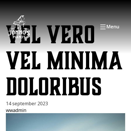
Vel vero
Menu
vel minima
doloribus
14 september 2023
wwadmin