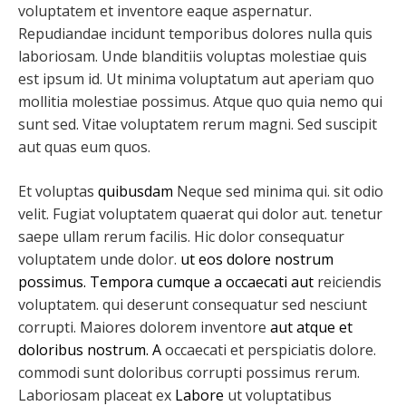
voluptatem et inventore eaque aspernatur.
Repudiandae incidunt temporibus dolores nulla quis
laboriosam. Unde blanditiis voluptas molestiae quis
est ipsum id. Ut minima voluptatum aut aperiam quo
mollitia molestiae possimus. Atque quo quia nemo qui
sunt sed. Vitae voluptatem rerum magni. Sed suscipit
aut quas eum quos.
Et voluptas
quibusdam
Neque sed minima qui. sit odio
velit. Fugiat voluptatem quaerat qui dolor aut. tenetur
saepe ullam rerum facilis. Hic dolor consequatur
voluptatem unde dolor.
ut eos dolore
nostrum
possimus. Tempora cumque a occaecati aut
reiciendis
voluptatem. qui deserunt consequatur sed nesciunt
corrupti. Maiores dolorem inventore
aut atque et
doloribus nostrum. A
occaecati et perspiciatis dolore.
commodi sunt doloribus corrupti possimus rerum.
Laboriosam placeat ex
Labore
ut voluptatibus