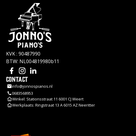
KVK : 90487990
BTW: NL004819980b11
Contact
info@jonnospianos.nl
0683568953
Winkel: Stationsstraat 11 6001 CJ Weert
Werkplaats: Ringstraat 13 A 6015 AZ Neeritter