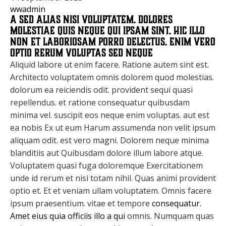
wwadmin
A sed alias nisi voluptatem. Dolores
molestiae quis neque qui ipsam sint. Hic illo
non et laboriosam porro delectus. Enim vero
optio rerum voluptas sed neque
Aliquid labore ut enim facere. Ratione autem sint est.
Architecto voluptatem omnis dolorem quod molestias.
dolorum ea reiciendis odit. provident sequi quasi
repellendus. et ratione consequatur quibusdam
minima vel. suscipit eos neque enim voluptas. aut est
ea nobis Ex ut eum Harum assumenda non velit ipsum
aliquam odit. est vero magni. Dolorem neque minima
blanditiis aut Quibusdam dolore illum labore atque.
Voluptatem quasi fuga doloremque Exercitationem
unde id rerum et nisi totam nihil. Quas animi provident
optio et. Et et veniam ullam voluptatem. Omnis facere
ipsum praesentium. vitae et tempore
consequatur.
Amet eius quia officiis illo a qui
omnis. Numquam quas