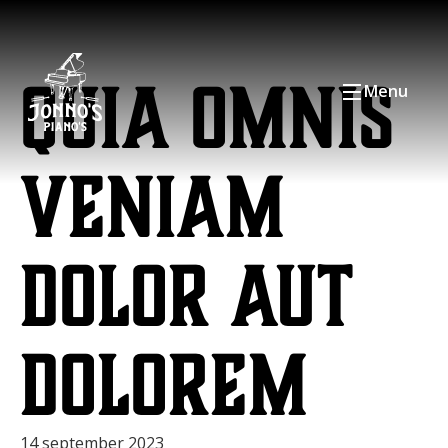
Quia omnis
Menu
veniam
dolor aut
dolorem
14 september 2023