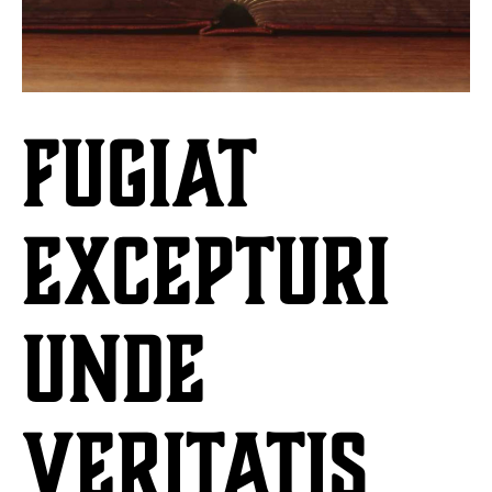
Fugiat
excepturi
unde
veritatis