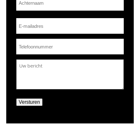
Achternaam
E-
mailadres
(Vereist)
Telefoon
(Vereist)
Bericht
Versturen