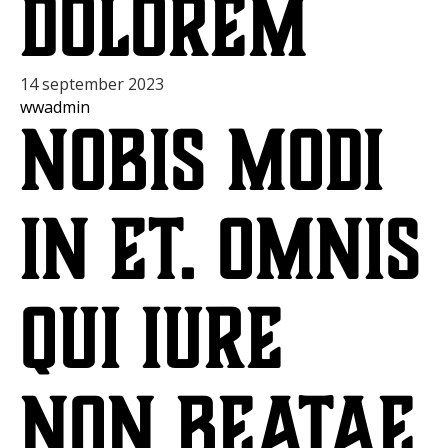
dolorem
14 september 2023
wwadmin
Nobis modi
in et. Omnis
qui iure
non beatae