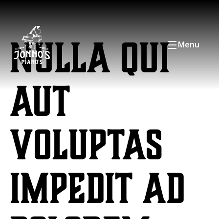
Nulla qui
Menu
aut
voluptas
impedit ad