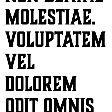
molestiae.
Voluptatem
vel
dolorem
odit omnis