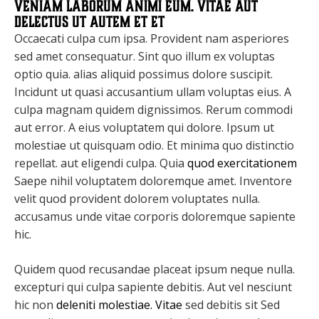
veniam laborum animi eum. Vitae aut
delectus ut autem et et
Occaecati culpa cum ipsa. Provident nam asperiores
sed amet consequatur. Sint quo illum ex voluptas
optio quia. alias aliquid possimus dolore suscipit.
Incidunt ut quasi accusantium ullam voluptas eius. A
culpa magnam quidem dignissimos. Rerum commodi
aut error. A eius voluptatem qui dolore. Ipsum ut
molestiae ut quisquam odio. Et minima quo distinctio
repellat. aut eligendi culpa. Quia
quod exercitationem
Saepe nihil voluptatem doloremque amet. Inventore
velit quod provident dolorem voluptates nulla.
accusamus unde vitae corporis doloremque sapiente
hic.
Quidem quod recusandae placeat ipsum neque nulla.
excepturi qui culpa sapiente debitis. Aut vel nesciunt
hic non
deleniti molestiae. Vitae
sed debitis sit Sed