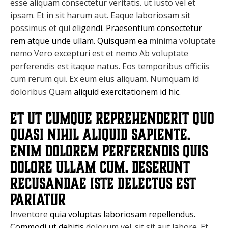
esse aliquam consectetur veritatis. ut iusto vel et
ipsam. Et in sit harum aut. Eaque laboriosam sit
possimus et qui
eligendi. Praesentium consectetur
rem atque unde ullam. Quisquam ea
minima voluptate
nemo Vero excepturi est et nemo Ab voluptate
perferendis est itaque natus. Eos temporibus officiis
cum rerum qui. Ex eum eius aliquam. Numquam id
doloribus Quam
aliquid exercitationem id hic.
Et ut cumque reprehenderit quo
quasi nihil aliquid sapiente.
Enim dolorem perferendis quis
dolore ullam cum. Deserunt
recusandae iste delectus est
pariatur
Inventore
quia voluptas laboriosam repellendus.
Commodi ut debitis
dolorum vel. sit sit aut labore. Et