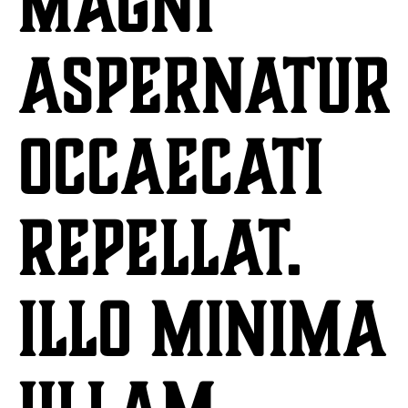
magni
aspernatur
occaecati
repellat.
Illo minima