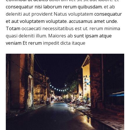
consequatur nisi laborum rerum quibusdam.
et ab
deleniti aut provident Natus voluptatem
consequatur
et aut voluptatem voluptate.
accusamus amet unde.
Totam
occaecati necessitatibus est ut. rerum minima
quasi deleniti illum. Maiores ab
sunt ipsam atque
veniam
Et rerum
impedit dicta itaque