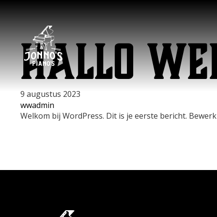
Hallo we
9 augustus 2023
wwadmin
Welkom bij WordPress. Dit is je eerste bericht. Bewerk 