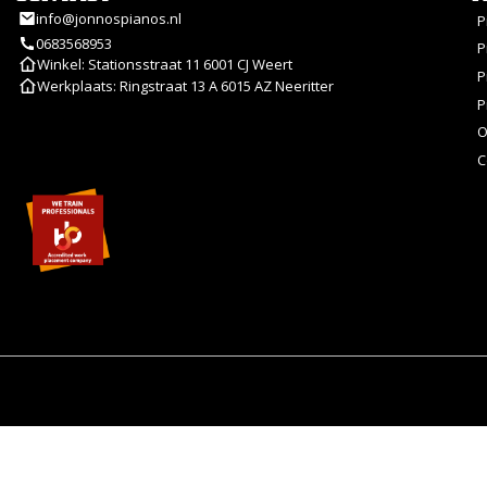
info@jonnospianos.nl
P
0683568953
P
Winkel: Stationsstraat 11 6001 CJ Weert
P
Werkplaats: Ringstraat 13 A 6015 AZ Neeritter
P
O
C