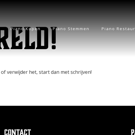
reld!
Piano Kopen
Piano Stemmen
Piano Restaur
of verwijder het, start dan met schrijven!
Contact
P