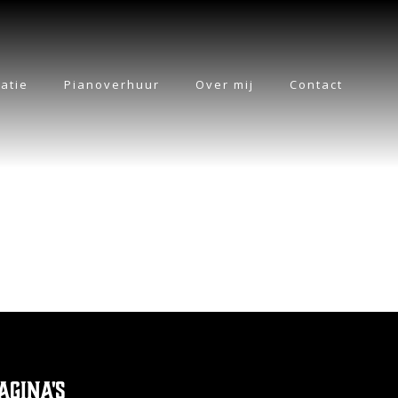
atie
Pianoverhuur
Over mij
Contact
agina's