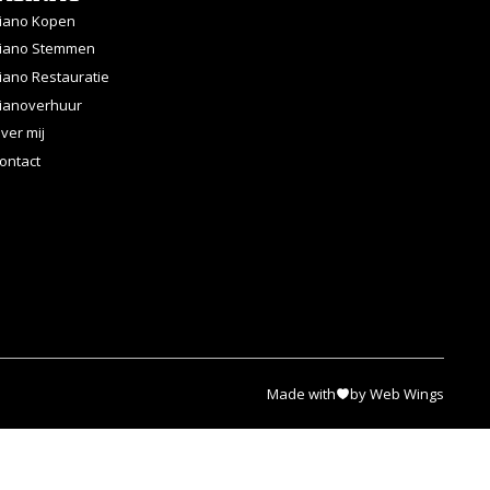
iano Kopen
iano Stemmen
iano Restauratie
ianoverhuur
ver mij
ontact
Made with
by Web Wings